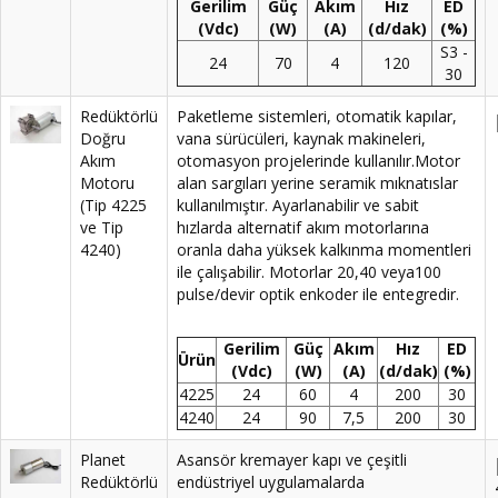
Gerilim
Güç
Akım
Hız
ED
(Vdc)
(W)
(A)
(d/dak)
(%)
S3 -
24
70
4
120
30
Redüktörlü
Paketleme sistemleri, otomatik kapılar,
Doğru
vana sürücüleri, kaynak makineleri,
Akım
otomasyon projelerinde kullanılır.Motor
Motoru
alan sargıları yerine seramik mıknatıslar
(Tip 4225
kullanılmıştır. Ayarlanabilir ve sabit
ve Tip
hızlarda alternatif akım motorlarına
4240)
oranla daha yüksek kalkınma momentleri
ile çalışabilir. Motorlar 20,40 veya100
pulse/devir optik enkoder ile entegredir.
Gerilim
Güç
Akım
Hız
ED
Ürün
(Vdc)
(W)
(A)
(d/dak)
(%)
4225
24
60
4
200
30
4240
24
90
7,5
200
30
Planet
Asansör kremayer kapı ve çeşitli
Redüktörlü
endüstriyel uygulamalarda