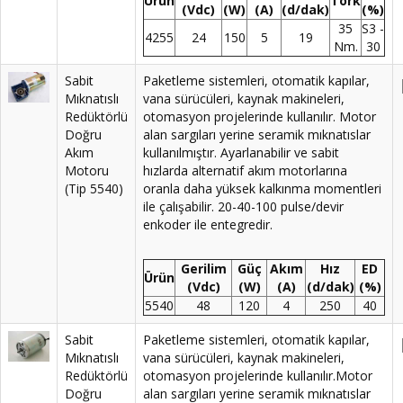
Ürün
Tork
(Vdc)
(W)
(A)
(d/dak)
(%)
35
S3 -
4255
24
150
5
19
Nm.
30
Sabit
Paketleme sistemleri, otomatik kapılar,
Mıknatıslı
vana sürücüleri, kaynak makineleri,
Redüktörlü
otomasyon projelerinde kullanılır. Motor
Doğru
alan sargıları yerine seramik mıknatıslar
Akım
kullanılmıştır. Ayarlanabilir ve sabit
Motoru
hızlarda alternatif akım motorlarına
(Tip 5540)
oranla daha yüksek kalkınma momentleri
ile çalışabilir. 20-40-100 pulse/devir
enkoder ile entegredir.
Gerilim
Güç
Akım
Hız
ED
Ürün
(Vdc)
(W)
(A)
(d/dak)
(%)
5540
48
120
4
250
40
Sabit
Paketleme sistemleri, otomatik kapılar,
Mıknatıslı
vana sürücüleri, kaynak makineleri,
Redüktörlü
otomasyon projelerinde kullanılır.Motor
Doğru
alan sargıları yerine seramik mıknatıslar