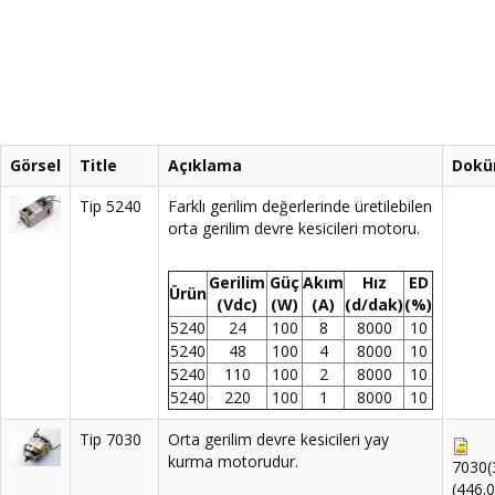
Görsel
Title
Açıklama
Dokü
Tip 5240
Farklı gerilim değerlerinde üretilebilen
orta gerilim devre kesicileri motoru.
Gerilim
Güç
Akım
Hız
ED
Ürün
(Vdc)
(W)
(A)
(d/dak)
(%)
5240
24
100
8
8000
10
5240
48
100
4
8000
10
5240
110
100
2
8000
10
5240
220
100
1
8000
10
Tip 7030
Orta gerilim devre kesicileri yay
kurma motorudur.
7030(
(446.