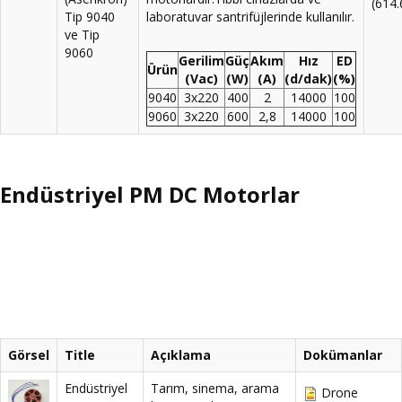
(614
Tip 9040
laboratuvar santrifüjlerinde kullanılır.
ve Tip
9060
Gerilim
Güç
Akım
Hız
ED
Ürün
(Vac)
(W)
(A)
(d/dak)
(%)
9040
3x220
400
2
14000
100
9060
3x220
600
2,8
14000
100
Endüstriyel PM DC Motorlar
Görsel
Title
Açıklama
Dokümanlar
Endüstriyel
Tarım, sinema, arama
Drone