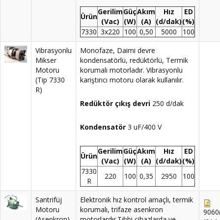
Gerilim
Güç
Akım
Hız
ED
Ürün
(Vac)
(W)
(A)
(d/dak)
(%)
7330
3x220
100
0,50
5000
100
Vibrasyonlu
Monofaze, Daimi devre
Mikser
kondensatörlü, redüktörlü, Termik
Motoru
korumalı motorladır. Vibrasyonlu
(Tip 7330
kariştırıcı motoru olarak kullanılır.
R)
Redüktör çıkış devri
250 d/dak
Kondensatör
3 uF/400 V
Gerilim
Güç
Akım
Hız
ED
Ürün
(Vac)
(W)
(A)
(d/dak)
(%)
7330
220
100
0,35
2950
100
R
Santrifüj
Elektronik hız kontrol amaçlı, termik
Motoru
korumalı, trifaze asenkron
9060(
(Asenkron)
motorlardır.Tıbbi cihazlarda ve