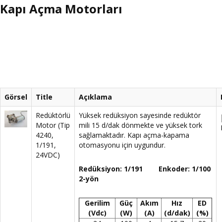
Kapı Açma Motorları
Görsel
Title
Açıklama
Redüktörlü
Yüksek redüksiyon sayesinde redüktör
Motor (Tip
mili 15 d/dak dönmekte ve yüksek tork
4240,
sağlamaktadır. Kapı açma-kapama
1/191,
otomasyonu için uygundur.
24VDC)
Redüksiyon: 1/191 Enkoder: 1/100
2-yön
Gerilim
Güç
Akım
Hız
ED
(Vdc)
(W)
(A)
(d/dak)
(%)