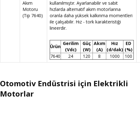
Akım
kullanılmıştır. Ayarlanabilir ve sabit
Motoru
hızlarda alternatif akım motorlarına
(Tip 7640)
oranla daha yüksek kalkınma momentleri
ile çalışabilir. Hız - tork karakteristiği
lineerdir.
Gerilim
Güç
Akım
Hız
ED
Ürün
(Vdc)
(W)
(A)
(d/dak)
(%)
7640
24
120
8
1000
100
Otomotiv Endüstrisi için Elektrikli
Motorlar