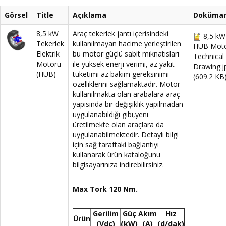
Görsel
Title
Açıklama
Doküman
8,5 kW
Araç tekerlek jantı içerisindeki
8,5 kW
Tekerlek
kullanılmayan hacime yerleştirilen
HUB Mot
Elektrik
bu motor güçlü sabit mıknatısları
Technical
Motoru
ile yüksek enerji verimi, az yakıt
Drawing.j
(HUB)
tüketimi az bakım gereksinimi
(609.2 KB
özelliklerini sağlamaktadır. Motor
kullanılmakta olan arabalara araç
yapısında bir değişiklik yapılmadan
uygulanabildiği gibi,yeni
üretilmekte olan araçlara da
uygulanabilmektedir. Detaylı bilgi
için sağ taraftaki bağlantıyı
kullanarak ürün kataloğunu
bilgisayarınıza indirebilirsiniz.
Max Tork 120 Nm.
Gerilim
Güç
Akım
Hız
Ürün
(Vdc)
(kW)
(A)
(d/dak)