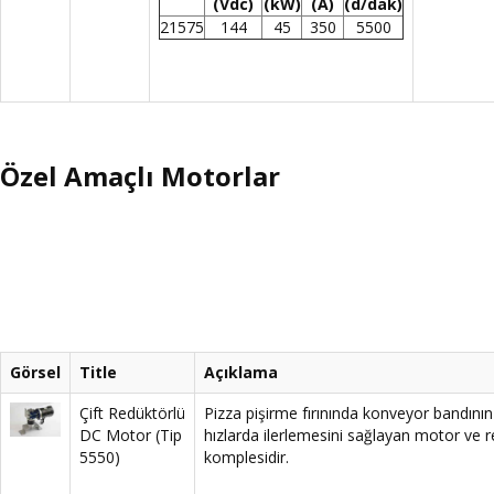
(Vdc)
(kW)
(A)
(d/dak)
21575
144
45
350
5500
Özel Amaçlı Motorlar
Görsel
Title
Açıklama
Çift Redüktörlü
Pizza pişirme fırınında konveyor bandının
DC Motor (Tip
hızlarda ilerlemesini sağlayan motor ve 
5550)
komplesidir.