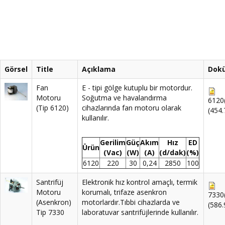
Görsel
Title
Açıklama
Dok
Fan
E - tipi gölge kutuplu bir motordur.
Motoru
Soğutma ve havalandırma
6120(
(Tip 6120)
cihazlarında fan motoru olarak
(454
kullanılır.
Gerilim
Güç
Akım
Hız
ED
Ürün
(Vac)
(W)
(A)
(d/dak)
(%)
6120
220
30
0,24
2850
100
Santrifüj
Elektronik hız kontrol amaçlı, termik
Motoru
korumalı, trifaze asenkron
7330(
(Asenkron)
motorlardır.Tıbbi cihazlarda ve
(586
Tip 7330
laboratuvar santrifüjlerinde kullanılır.