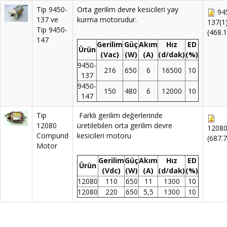
Tip 9450-
Orta gerilim devre kesicileri yay
94
137 ve
kurma motorudur.
137(1)
Tip 9450-
(468.
147
Gerilim
Güç
Akım
Hız
ED
Ürün
(Vac)
(W)
(A)
(d/dak)
(%)
9450-
216
650
6
16500
10
137
9450-
150
480
6
12000
10
147
Tip
Farklı gerilim değerlerinde
12080
üretilebilen orta gerilim devre
12080
Compund
kesicileri motoru
(687.
Motor
Gerilim
Güç
Akım
Hız
ED
Ürün
(Vdc)
(W)
(A)
(d/dak)
(%)
12080
110
650
11
1300
10
12080
220
650
5,5
1300
10