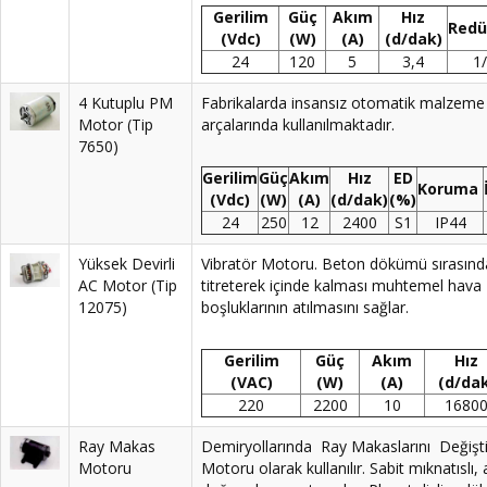
Gerilim
Güç
Akım
Hız
Redü
(Vdc)
(W)
(A)
(d/dak)
24
120
5
3,4
1
4 Kutuplu PM
Fabrikalarda insansız otomatik malzeme
Motor (Tip
arçalarında kullanılmaktadır.
7650)
Gerilim
Güç
Akım
Hız
ED
Koruma
(Vdc)
(W)
(A)
(d/dak)
(%)
24
250
12
2400
S1
IP44
Yüksek Devirli
Vibratör Motoru. Beton dökümü sırasın
AC Motor (Tip
titreterek içinde kalması muhtemel hava
12075)
boşluklarının atılmasını sağlar.
Gerilim
Güç
Akım
Hız
(VAC)
(W)
(A)
(d/dak
220
2200
10
1680
Ray Makas
Demiryollarında Ray Makaslarını Değişt
Motoru
Motoru olarak kullanılır. Sabit mıknatıslı, 