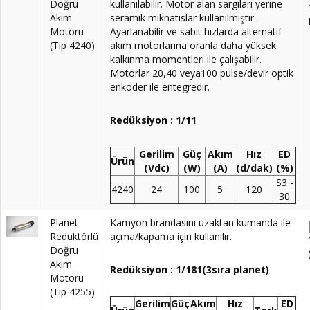
Doğru
kullanılabilir. Motor alan sargıları yerine
Akım
seramik mıknatıslar kullanılmıştır.
Motoru
Ayarlanabilir ve sabit hızlarda alternatif
(Tip 4240)
akım motorlarına oranla daha yüksek
kalkınma momentleri ile çalışabilir.
Motorlar 20,40 veya100 pulse/devir optik
enkoder ile entegredir.
Redüksiyon : 1/11
Gerilim
Güç
Akım
Hız
ED
Ürün
(Vdc)
(W)
(A)
(d/dak)
(%)
S3 -
4240
24
100
5
120
30
Planet
Kamyon brandasını uzaktan kumanda ile
Redüktörlü
açma/kapama için kullanılır.
Doğru
Akım
Redüksiyon : 1/181(3sıra planet)
Motoru
(Tip 4255)
Gerilim
Güç
Akım
Hız
ED