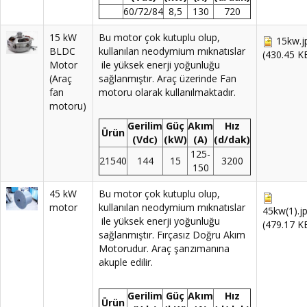
60/72/84
8,5
130
720
15 kW
Bu motor çok kutuplu olup,
15kw.j
BLDC
kullanılan neodymium mıknatıslar
(430.45 K
Motor
ile yüksek enerji yoğunluğu
(Araç
sağlanmıştır. Araç üzerinde Fan
fan
motoru olarak kullanılmaktadır.
motoru)
Gerilim
Güç
Akım
Hız
Ürün
(Vdc)
(kW)
(A)
(d/dak)
125-
21540
144
15
3200
150
45 kW
Bu motor çok kutuplu olup,
motor
kullanılan neodymium mıknatıslar
45kw(1).j
ile yüksek enerji yoğunluğu
(479.17 K
sağlanmıştır. Fırçasız Doğru Akım
Motorudur. Araç şanzımanına
akuple edilir.
Gerilim
Güç
Akım
Hız
Ürün