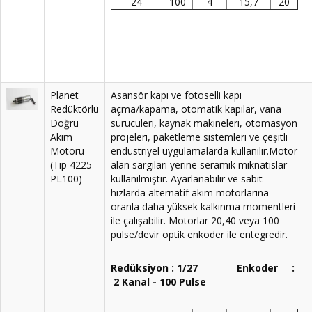
24
100
4
15,7
20
Planet
Asansör kapı ve fotoselli kapı
Redüktörlü
açma/kapama, otomatik kapılar, vana
Doğru
sürücüleri, kaynak makineleri, otomasyon
Akım
projeleri, paketleme sistemleri ve çeşitli
Motoru
endüstriyel uygulamalarda kullanılır.Motor
(Tip 4225
alan sargıları yerine seramik mıknatıslar
PL100)
kullanılmıştır. Ayarlanabilir ve sabit
hızlarda alternatif akım motorlarına
oranla daha yüksek kalkınma momentleri
ile çalışabilir. Motorlar 20,40 veya 100
pulse/devir optik enkoder ile entegredir.
Redüksiyon : 1/27 Enkoder :
2 Kanal - 100 Pulse