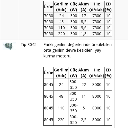
Gerilim
Güç
Akım
Hız
ED
Ürün
(Vdc)
(W)
(A)
(d/dak)
(%)
7050
24
300
17
7500
10
7050
48
300
8,5
7500
10
7050
110
300
3,6
7500
10
7050
220
300
1,8
7500
10
Tip 8045
Farklı gerilim değerlerinde üretilebilen
orta gerilim devre kesicileri yay
kurma motoru.
Gerilim
Güç
Akım
Hız
ED
Ürün
(Vdc)
(W)
(A)
(d/dak)
(%)
300-
8045
24
22
8000
10
350
300-
8045
48
11
8000
10
350
300-
8045
110
5
8000
10
350
300-
8045
220
2,5
8000
10
350