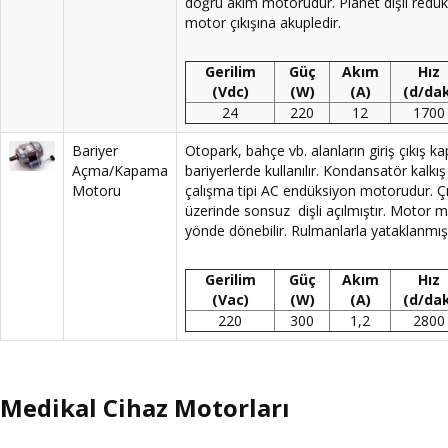
doğru akım motorudur. Planet dişli redü
motor çıkışına akupledir.
Gerilim
Güç
Akım
Hız
(Vdc)
(W)
(A)
(d/dak
24
220
12
1700
Bariyer
Otopark, bahçe vb. alanların giriş çıkış ka
Açma/Kapama
bariyerlerde kullanılır. Kondansatör kalkış 
Motoru
çalışma tipi AC endüksiyon motorudur. Çık
üzerinde sonsuz dişli açılmıştır. Motor mil
yönde dönebilir. Rulmanlarla yataklanmışt
Gerilim
Güç
Akım
Hız
(Vac)
(W)
(A)
(d/dak
220
300
1,2
2800
Medikal Cihaz Motorları