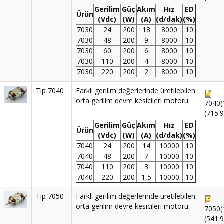
Gerilim
Güç
Akım
Hız
ED
Ürün
(Vdc)
(W)
(A)
(d/dak)
(%)
7030
24
200
18
8000
10
7030
48
200
9
8000
10
7030
60
200
6
8000
10
7030
110
200
4
8000
10
7030
220
200
2
8000
10
Tip 7040
Farklı gerilim değerlerinde üretilebilen
orta gerilim devre kesicileri motoru.
7040(
(715.
Gerilim
Güç
Akım
Hız
ED
Ürün
(Vdc)
(W)
(A)
(d/dak)
(%)
7040
24
200
14
10000
10
7040
48
200
7
10000
10
7040
110
200
3
10000
10
7040
220
200
1,5
10000
10
Tip 7050
Farklı gerilim değerlerinde üretilebilen
orta gerilim devre kesicileri motoru.
7050(
(541.