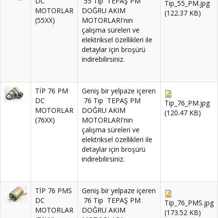
DC
55 Tip TEPAŞ PM
Tip_55_PM.jpg
MOTORLAR
DOĞRU AKIM
(122.37 KB)
(55XX)
MOTORLARI'nın
çalışma süreleri ve
elektriksel özellikleri ile
detaylar için broşürü
indirebilirsiniz.
TİP 76 PM
Geniş bir yelpaze içeren
DC
76 Tip TEPAŞ PM
Tip_76_PM.jpg
MOTORLAR
DOĞRU AKIM
(120.47 KB)
(76XX)
MOTORLARI'nın
çalışma süreleri ve
elektriksel özellikleri ile
detaylar için broşürü
indirebilirsiniz.
TİP 76 PMS
Geniş bir yelpaze içeren
DC
76 Tip TEPAŞ PM
Tip_76_PMS.jpg
MOTORLAR
DOĞRU AKIM
(173.52 KB)