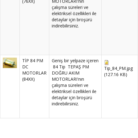
(76XX)
MOTORLARI'nın
çalışma süreleri ve
elektriksel özellikleri ile
detaylar için broşürü
indirebilirsiniz.
TİP 84 PM
Geniş bir yelpaze içeren
DC
84 Tip TEPAŞ PM
Tip_84_PM.jpg
MOTORLAR
DOĞRU AKIM
(127.16 KB)
(84XX)
MOTORLARI'nın
çalışma süreleri ve
elektriksel özellikleri ile
detaylar için broşürü
indirebilirsiniz.