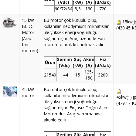
(Vdc)
(kW)
(A)
(d/dak)
60/72/84
8,5
130
720
15 kW
Bu motor çok kutuplu olup,
15kw.j
BLDC
kullanılan neodymium mıknatıslar
(430.45 K
Motor
ile yüksek enerji yoğunluğu
(Araç
sağlanmıştır. Araç üzerinde Fan
fan
motoru olarak kullanılmaktadır.
motoru)
Gerilim
Güç
Akım
Hız
Ürün
(Vdc)
(kW)
(A)
(d/dak)
125-
21540
144
15
3200
150
45 kW
Bu motor çok kutuplu olup,
motor
kullanılan neodymium mıknatıslar
45kw(1).j
ile yüksek enerji yoğunluğu
(479.17 K
sağlanmıştır. Fırçasız Doğru Akım
Motorudur. Araç şanzımanına
akuple edilir.
Gerilim
Güç
Akım
Hız