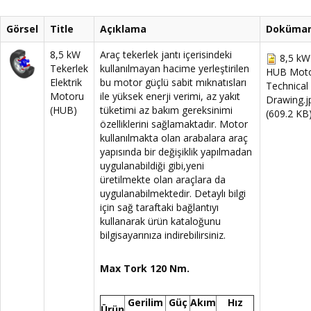
Görsel
Title
Açıklama
Doküman
8,5 kW
Araç tekerlek jantı içerisindeki
8,5 kW
Tekerlek
kullanılmayan hacime yerleştirilen
HUB Mot
Elektrik
bu motor güçlü sabit mıknatısları
Technical
Motoru
ile yüksek enerji verimi, az yakıt
Drawing.j
(HUB)
tüketimi az bakım gereksinimi
(609.2 KB
özelliklerini sağlamaktadır. Motor
kullanılmakta olan arabalara araç
yapısında bir değişiklik yapılmadan
uygulanabildiği gibi,yeni
üretilmekte olan araçlara da
uygulanabilmektedir. Detaylı bilgi
için sağ taraftaki bağlantıyı
kullanarak ürün kataloğunu
bilgisayarınıza indirebilirsiniz.
Max Tork 120 Nm.
Gerilim
Güç
Akım
Hız
Ürün